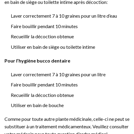
en bain de siège ou toilette intime après décoction:
Laver correctement 7 à 10 graines pour un litre d’eau
Faire bouillir pendant 10 minutes
Recueillir la décoction obtenue
Utiliser en bain de siège ou toilette intime
Pour l’hygiène bucco dentaire
Laver correctement 7 à 10 graines pour un litre
Faire bouillir pendant 10 minutes
Recueillir la décoction obtenue
Utiliser en bain de bouche
Comme pour toute autre plante médicinale, celle-ci ne peut se
substituer à un traitement médicamenteux. Veuillez consulter
votre médecin pour toute question d’ordre médical.