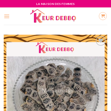
Juegos de bingo en castellano.
LA MAISON DES FEMMES
Paris Sportif Fdj Resultats
: Esto hace que sea fÃ¡cil de jugar, lo
que es perfecto para cualquier principiante.
Cote France Championne Du Monde
- La industria de los casinos
en lÃ­nea es conocida por sus bonos de bienvenida y promociones
para nuevos clientes.
Amiens Gap Hockey Direct
: Los desarrolladores de Everi se
apegaron a las tradiciones de las tragamonedas antiguas al optar
Add to
por los comodines y los giros gratis.
wishlist
Poker con dos mazos.
COMMENT ANALYSER UN MATCH DE FOOT POUR PARIER
NO DEPOSIT BONUS INSTANT BITCOIN DEPOSITS AMAZING
LOYALTY PROGRAM READ REVIEW, UNIVERSAL BITCOIN FSLOTS NO
DEPOSIT BONUS.
REGARDER LE MATCH DE HOCKEY EN DIRECT
REALMENTE AMO LOS SUEÃ±OS DE FORTUNE RANDOM WILDS, ASÃ­