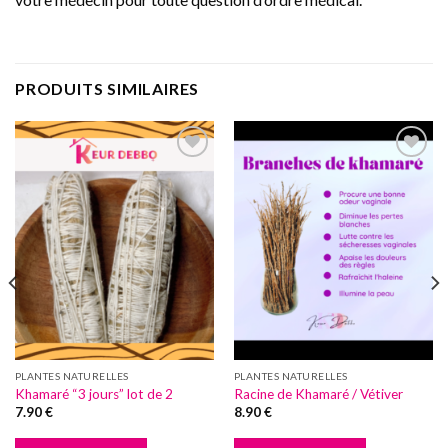
PRODUITS SIMILAIRES
Add to
Add to
wishlist
wishlist
PLANTES NATURELLES
PLANTES NATURELLES
Khamaré “3 jours” lot de 2
Racine de Khamaré / Vétiver
7.90
€
8.90
€