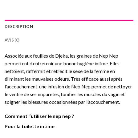
DESCRIPTION
AVIS (0)
Associée aux feuilles de Djeka, les graines de Nep Nep
permettent d’entretenir une bonne hygiène intime. Elles
nettoient, raffermit et rétrécit le sexe de la femme en
éliminant les mauvaises odeurs. Très efficace aussi après
l’accouchement, une infusion de Nep Nep permet de nettoyer
le ventre de ses impuretés, tonifier les muscles du vagin et
soigner les blessures occasionnées par l’accouchement.
Comment l’utiliser le nep nep ?
Pour la toilette intime
: