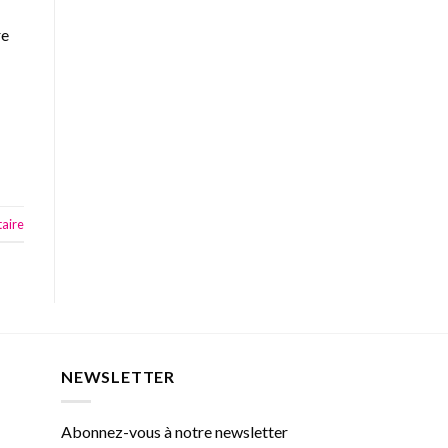
re
aire
NEWSLETTER
Abonnez-vous à notre newsletter