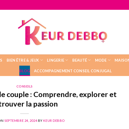
nsiderando la autoexclusiÃ³n, puede considerar registrarse en GAMS
ino Unido.
de Microgaming, Neill Whyte, comentÃ³ sobre el aÃ±o de gran Ã©xi
la para juegos Kinsal.
IS
BIEN ÊTRE & JEUX
LINGERIE
BEAUTÉ
MODE
MAISO
BLOG
ACCOMPAGNEMENT CONSEIL CONJUGAL
OS COMO UNA FUENTE DE INGRESOS, SINO COMO UNA PARTE MUY IM
CONSEILS
IÃ³N BUBBLE BOOST, LO QUE SIGNIFICA QUE PUEDEN APARECER HASTA
 le couple : Comprendre, explorer et
EN 1949 PARA FORMAR LO QUE AHORA SE CONOCE COMO LA NBA.
trouver la passion
ON
SEPTEMBRE 24, 2024
BY
KEUR DEBBO
nto adecuado, y ahora tienen la profundidad del equipo para comp