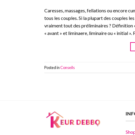
Caresses, massages, fellations ou encore cunni
tous les couples. Si la plupart des couples l
vraiment tout des préliminaires ? Définition « 
« avant » et liminaere, liminaire ou « initial ».
Posted in
Conseils
IN
Sho