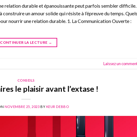
ne relation durable et épanouissante peut parfois sembler difficile.
construire un amour solide qui résiste à l’épreuve du temps. Quel
s pour nourrir une relation durable. 1. La Communication Ouverte :
CONTINUER LA LECTURE
→
Laissez un comment
CONSEILS
res le plaisir avant l’extase !
ON
NOVEMBRE 25, 2023
BY
KEUR DEBBO