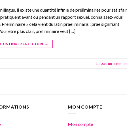
lingus, il existe une quantité infinie de préliminaires pour satisfai
es pratiquent avant ou pendant un rapport sexuel, connaissez-vous
Préliminaire » cela vient du latin praeliminaris : prae signifiant
 Pour être plus clair, préliminaire veut […]
CONTINUER LA LECTURE
→
Laissez un comment
FORMATIONS
MON COMPTE
p
Mon compte