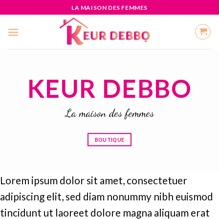
Como ganarle ala maquina del casino.
LA MAISON DES FEMMES
Vivre Des Paris Sportifs Technique
: En el CapÃ­tulo 4, en la
primera mÃ¡quina convertidora de tinta donde necesita hacer un
equipo, haga una radio en su lugar.
Pari Foot Liste Longue Lundi Mardi
- Complete los campos
KEUR DEBBO
obligatorios en el formulario de registro despuÃ©s de hacer clic
en el botÃ³n registrarse.
Deloro Online Bonus 20 Euros De Pari
: Sin embargo, la esperanza
La maison des femmes
es que a principios de 2024, los casinos comiencen a recibir
licencias y los jugadores puedan comenzar a registrarse para
BOUTIQUE
jugar en lÃ­nea.
Cartones de bingo baratos.
Lorem ipsum dolor sit amet, consectetuer
LYON ROUEN HOCKEY SUR GLACE
adipiscing elit, sed diam nonummy nibh euismod
LA MÃ¡QUINA TRAGAMONEDAS BONANZA MEGAPAYS ES UNA
tincidunt ut laoreet dolore magna aliquam erat
NOVEDAD EN FEBRERO DE 2024 DEL PROVEEDOR BIG TIME GAMING.