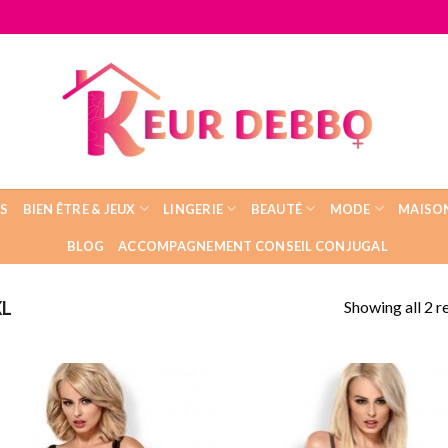
IS
BIEN ÊTRE & JEUX
LINGERIE
BEAUTÉ
MODE
MAISO
BLOG
ACCOMPAGNEMENT CONSEIL CONJUGAL
Showing all 2 r
L