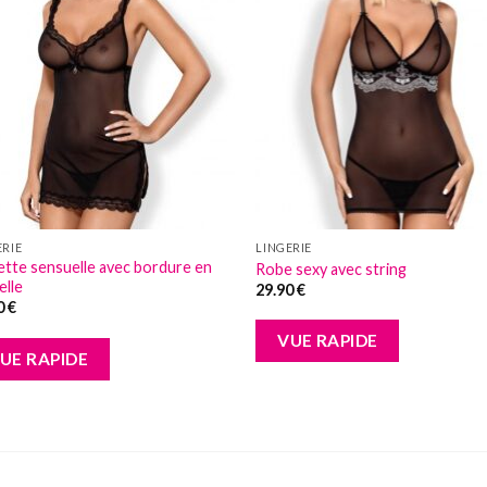
Add to
Add
wishlist
wish
ERIE
LINGERIE
ette sensuelle avec bordure en
Robe sexy avec string
elle
29.90
€
0
€
VUE RAPIDE
UE RAPIDE