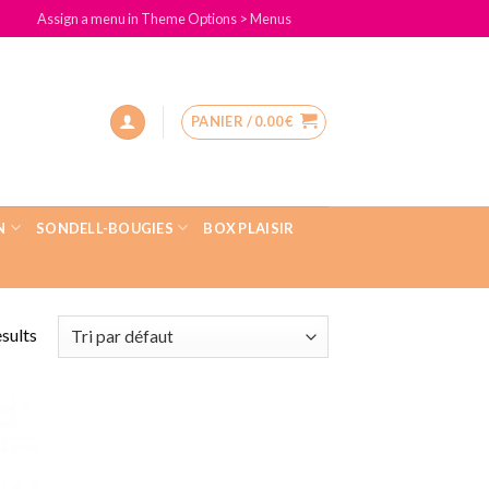
Assign a menu in Theme Options > Menus
PANIER /
0.00
€
N
SONDELL-BOUGIES
BOX PLAISIR
esults