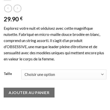
Muestra coraje e ingenio, y serÃ¡s recompensado generosamente
en los carretes.
Montante Volley Ball Pari
29.90
€
Explorez votre nuit et séduisez avec cette magnifique
nuisette. Fabriqué en micro-maille douce brodée en blanc,
comprend un string assorti. Il s’agit d’un produit
d’OBSESSIVE, une marque leader pleine d’érotisme et de
sensualité avec des modèles uniques qui mettent encore plus
en valeur le corps de la femme.
Taille
AJOUTER AU PANIER