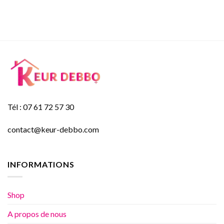
Tél : 07 61 72 57 30
contact@keur-debbo.com
INFORMATIONS
Shop
A propos de nous