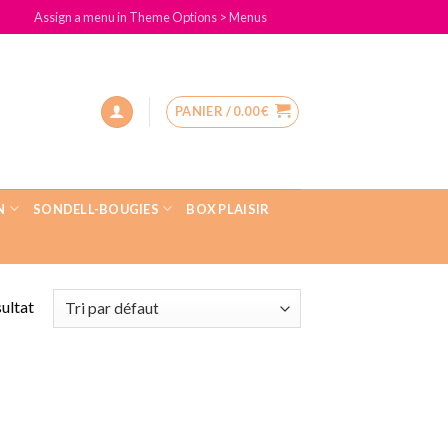
Assign a menu in Theme Options > Menus
PANIER /
0.00
€
N
SONDELL-BOUGIES
BOX PLAISIR
sultat