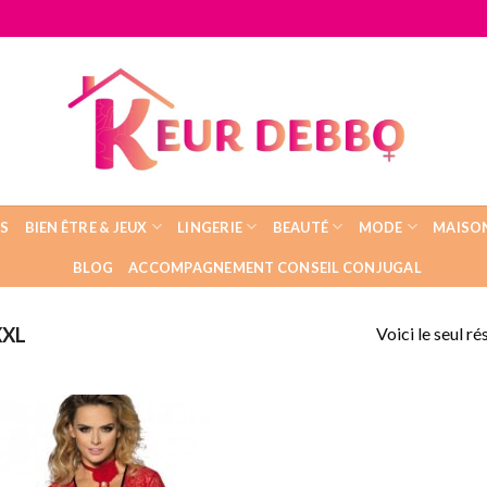
IS
BIEN ÊTRE & JEUX
LINGERIE
BEAUTÉ
MODE
MAISO
BLOG
ACCOMPAGNEMENT CONSEIL CONJUGAL
Voici le seul ré
XL