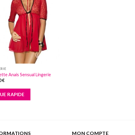
Add to
wishlist
ERIE
ette Anais Sensual Lingerie
0
€
UE RAPIDE
FORMATIONS
MON COMPTE