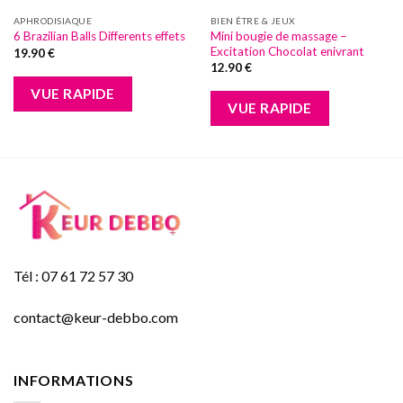
APHRODISIAQUE
BIEN ÊTRE & JEUX
Mini bougie de massage –
6 Brazilian Balls Differents effets
Excitation Chocolat enivrant
19.90
€
12.90
€
VUE RAPIDE
VUE RAPIDE
Tél : 07 61 72 57 30
contact@keur-debbo.com
INFORMATIONS