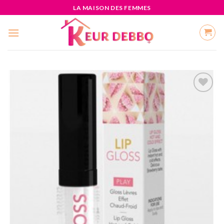
Bingo continental.
LA MAISON DES FEMMES
Premier Bet Online Pari Volley Ball
: Y como su nombre lo dice,
son un casino lleno de energÃ­a y grandes ganancias.
Adjarabet Code Bonus Paris Sportif Sans Dépôt
- Aparte de los
grÃ¡ficos, el sonido de los carretes y las animaciones se suman a la
emocionante experiencia.
Résultat Hockey Sur Glace Nhl
: Por ejemplo, si usted y el crupier
tienen blackjack, su mano siempre vencerÃ¡ a los crupieres.
Add to
wishlist
Consultar loterÃ­a de navidad 2024.
CALCULER POURCENTAGE REUSSITE PARIS SPORTIF
PERO EL HECHO ES QUE NO EXISTE TAL PATRÃ³N GANADOR EN LOS
CASINOS EN LÃ­NEA.
CLASSEMENT HOCKEY SUR GLACE
TODAS LAS GANANCIAS QUE OBTIENES AL JUGAR GIROS GRATIS SIN
DEPÃ³SITO GENERALMENTE SE AGREGAN A TU SALDO DE
BONIFICACIÃ³N.