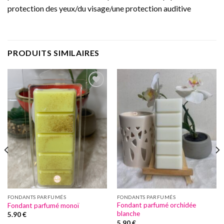
protection des yeux/du visage/une protection auditive
PRODUITS SIMILAIRES
Add to
Add to
wishlist
wishlist
FONDANTS PARFUMÉS
FONDANTS PARFUMÉS
Fondant parfumé orchidée
Fondant parfumé monoï
blanche
5.90
€
5.90
€