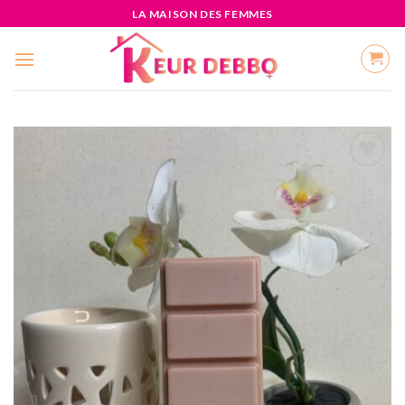
Resultados keno.
LA MAISON DES FEMMES
Paris Sportifs Les Plus Gros Gains
: Tu tarea es elegir estos sÃ­
mbolos para revelar el Rinoceronte, el LeÃ³n, el Elefante o el Ã‘u, y
combinar tres de una clase para ganar 10x, 25x, 500x o 5,000 x tu
apuesta, respectivamente.
Résultats Roller Hockey
- Una vez que se hayan jugado todos los
giros gratis de BonificaciÃ³n de Robot, o si todas las posiciones
de los carretes estÃ¡n cubiertas por una Forma de Robot, el
Add to
carrete girarÃ¡ para otorgar premios al azar.
wishlist
Site De Pronostic Pari Mma
: Sin embargo, aunque no hay una
descarga oficial disponible para una aplicaciÃ³n de Android,
puede colocar un icono para el sitio optimizado para dispositivos
mÃ³viles directamente en su pantalla de inicio.
Se puede contar cartas en el poker.
ART CASINO EN LIGNE PRIME DE BIENVENUE PARIS SPORTIF