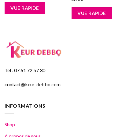
VUE RAPIDE
VUE RAPIDE
Tél : 07 61 72 57 30
contact@keur-debbo.com
INFORMATIONS
Shop
A propos de nous