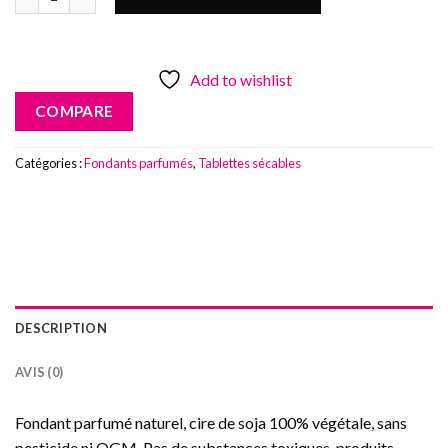
Add to wishlist
COMPARE
Catégories :
Fondants parfumés
,
Tablettes sécables
DESCRIPTION
AVIS (0)
Fondant parfumé naturel, cire de soja 100% végétale, sans
pesticide ni OGM. Pas de substances toxiques, produits