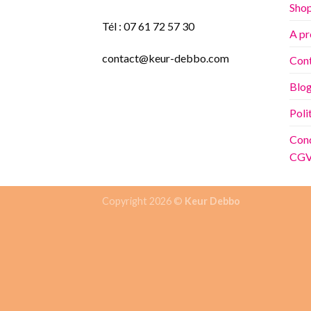
El bar tambiÃ©n cuenta con un menÃº de aperitivos abierto las 24
Sho
Robot Paris Sportif Khl
Tél : 07 61 72 57 30
A pr
contact@keur-debbo.com
Con
Blo
Poli
Cond
CG
Copyright 2026 ©
Keur Debbo