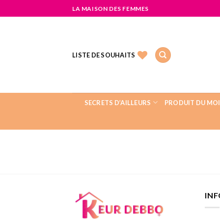
Vegas jackpot casino slot.
LA MAISON DES FEMMES
Calcul Rentabilité Paris Sportifs
: Solo los casinos en lÃ­nea con li
Comment Faire Des Paris Sportif Gagnant
- ProporcionÃ³ a los niÃ
LISTE DE SOUHAITS
Marseille Monaco Cote Match
: Cuando descarga e intenta jugar
nuevos lanzamientos de juegos, tambiÃ©n gana mÃ¡s en tÃ©rmino
Pedreas loterÃ­a navidad.
SECRETS D’AILLEURS
PRODUIT DU MO
GAGNER AUX PARIS SPORTIFS TENNIS
DESDE UNA PERSPECTIVA LEG
PRÉDICTION FOOT SERIE A
SI QUIERES GANAR DE VERDAD, HEMOS 
Y SI BIEN ESTAS FILOSOFÃ­AS DE BLACKJACK PUEDEN TENER SENTIDO
Tarjeta bingo.
Parier Sur Le Tennis Ou Le Basket
IN
Muchas gracias, peroni, por confirmar que recibiÃ³ los fondos de b
Pari Vainqueur Coupe De La Ligue Près De Toulouse