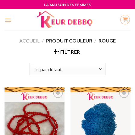
LA MAISON DES FEMMES
ACCUEIL
/
PRODUIT COULEUR
/
ROUGE
FILTRER
Add to
Add to
wishlist
wishlist