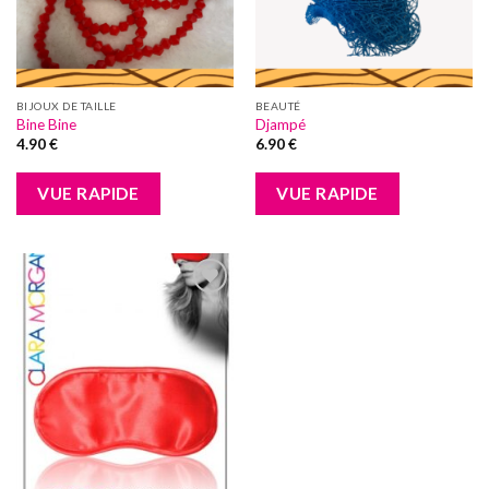
BIJOUX DE TAILLE
BEAUTÉ
Bine Bine
Djampé
4.90
€
6.90
€
VUE RAPIDE
VUE RAPIDE
Add to
wishlist